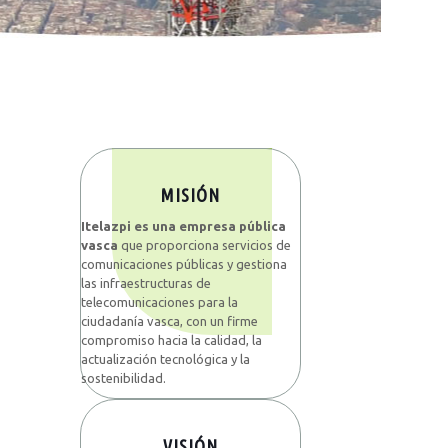
MISIÓN
Itelazpi es una empresa pública
vasca
que proporciona servicios de
comunicaciones públicas y gestiona
las infraestructuras de
telecomunicaciones para la
ciudadanía vasca, con un firme
compromiso hacia la calidad, la
actualización tecnológica y la
sostenibilidad.
VISIÓN