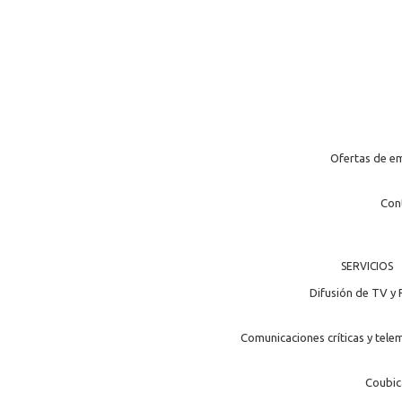
Identidad visual
PUBLICACIONES
IDENTIDAD VISUAL
Ofertas de e
Con
SERVICIOS
Difusión de TV y 
Comunicaciones críticas y tele
Coubic