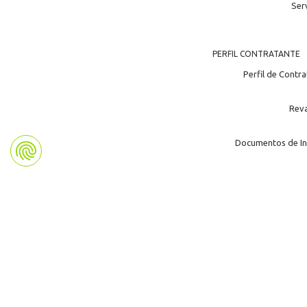
Ser
PERFIL CONTRATANTE
Perfil de Contr
Rev
Documentos de In
KOMUNIKAZIOA
No
Multi
Publicac