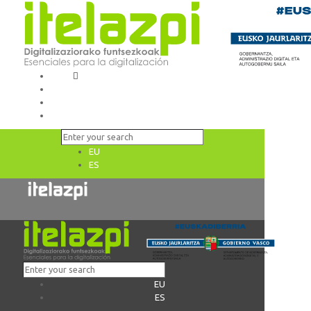
EU
ES
EU
ES