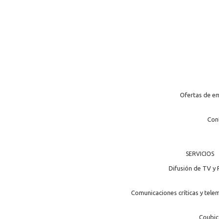
Publicaciones
MULTIMEDIA
KOMUNIKAZIOA
Identidad visual
PUBLICACIONES
IDENTIDAD VISUAL
Ofertas de e
Con
SERVICIOS
Difusión de TV y 
Comunicaciones críticas y tele
Coubic