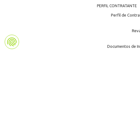
PERFIL CONTRATANTE
Perfil de Contr
Rev
Documentos de In
KOMUNIKAZIOA
No
Multi
Publicac
Identidad 