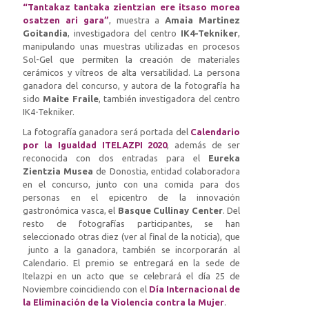
“Tantakaz tantaka zientzian ere itsaso morea
osatzen ari gara”
, muestra a
Amaia Martinez
Goitandia
, investigadora del centro
IK4-Tekniker
,
manipulando unas muestras utilizadas en procesos
Sol-Gel que permiten la creación de materiales
cerámicos y vítreos de alta versatilidad. La persona
ganadora del concurso, y autora de la fotografía ha
sido
Maite Fraile
, también investigadora del centro
IK4-Tekniker.
La fotografía ganadora será portada del
Calendario
por la Igualdad ITELAZPI 2020
, además de ser
reconocida con dos entradas para el
Eureka
Zientzia Musea
de Donostia, entidad colaboradora
en el concurso, junto con una comida para dos
personas en el epicentro de la innovación
gastronómica vasca, el
Basque Cullinay Center
. Del
resto de fotografías participantes, se han
seleccionado otras diez (ver al final de la noticia), que
junto a la ganadora, también se incorporarán al
Calendario. El premio se entregará en la sede de
Itelazpi en un acto que se celebrará el día 25 de
Noviembre coincidiendo con el
Día Internacional de
la Eliminación de la Violencia contra la Mujer
.