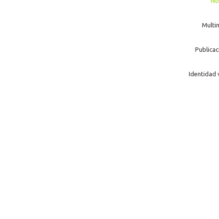
No
Multi
Publicac
Identidad 