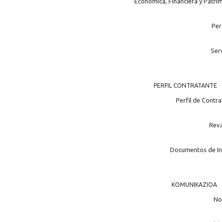
Económica, Financiera y Patri
Per
Ser
PERFIL CONTRATANTE
Perfil de Contr
Rev
Documentos de In
KOMUNIKAZIOA
No