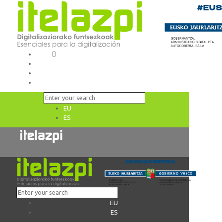
EU
ES
EU
ES