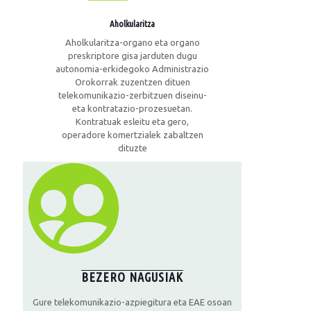
Aholkularitza
Aholkularitza-organo eta organo
preskriptore gisa jarduten dugu
autonomia-erkidegoko Administrazio
Orokorrak zuzentzen dituen
telekomunikazio-zerbitzuen diseinu-
eta kontratazio-prozesuetan.
Kontratuak esleitu eta gero,
operadore komertzialek zabaltzen
dituzte
BEZERO NAGUSIAK
Gure telekomunikazio-azpiegitura eta EAE osoan