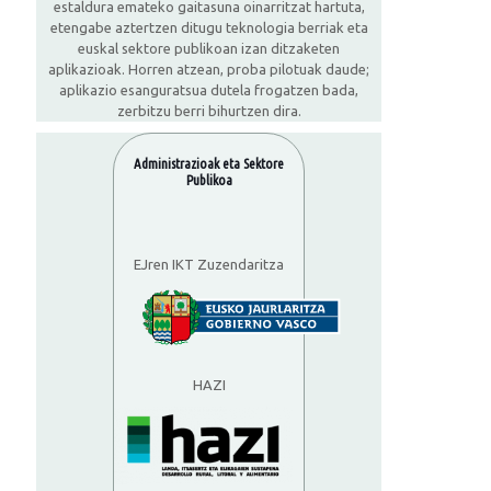
estaldura emateko gaitasuna oinarritzat hartuta,
etengabe aztertzen ditugu teknologia berriak eta
euskal sektore publikoan izan ditzaketen
aplikazioak. Horren atzean, proba pilotuak daude;
aplikazio esanguratsua dutela frogatzen bada,
zerbitzu berri bihurtzen dira.
Administrazioak eta Sektore
Publikoa
EJren IKT Zuzendaritza
HAZI