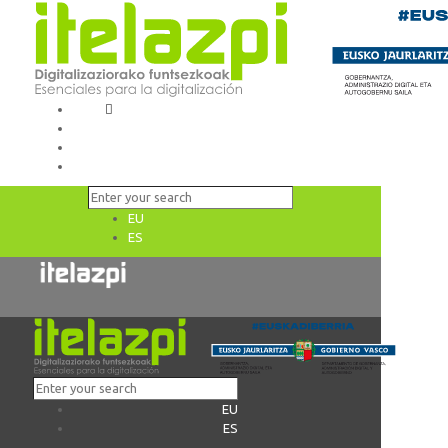
EU
ES
EU
ES