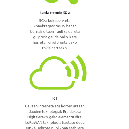
Landa-eremuko 5G-a
5G-a kokapen- eta
konektagarritasun-behar
berriak dituen iraultza da, eta
gu prest gaude balio-kate
horretan erreferentziazko
tokia hartzeko.
IoT
Gauzen Interneta eta horren atzean
dauden teknologiak Eraldaketa
Digitalerako gako elementu dira.
LoRaWAN teknologia hautatu dugu
euskal sektore publikoan erabilera