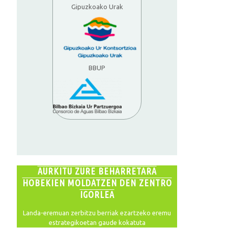
Gipuzkoako Urak
BBUP
AURKITU ZURE BEHARRETARA
HOBEKIEN MOLDATZEN DEN ZENTRO
IGORLEA
Landa-eremuan zerbitzu berriak ezartzeko eremu
estrategikoetan gaude kokatuta