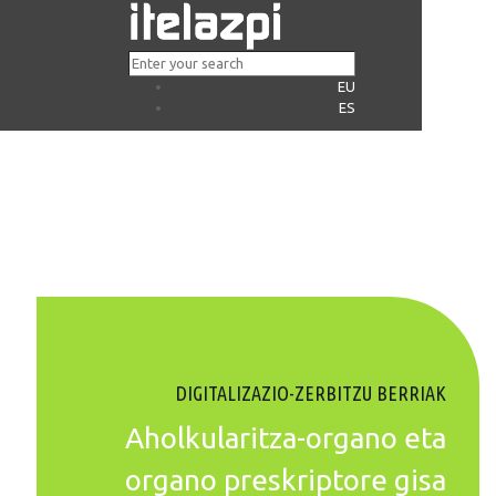
EU
ES
DIGITALIZAZIO-ZERBITZU BERRIAK
Aholkularitza-organo eta
organo preskriptore gisa