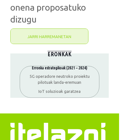
onena proposatuko
dizugu
JARRI HARREMANETAN
ERONKAK
Erronka estrategikoak (2021 – 2024)
5G operadore neutroko proiektu
pilotuak landa-eremuan
IoT soluzioak garatzea