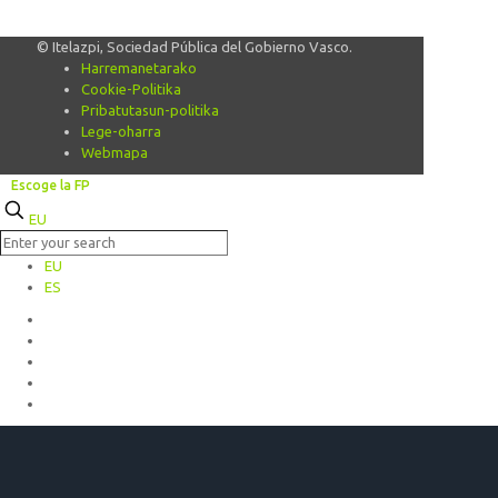
© Itelazpi, Sociedad Pública del Gobierno Vasco.
Harremanetarako
Cookie-Politika
Pribatutasun-politika
Lege-oharra
Webmapa
Escoge la FP
EU
EU
ES