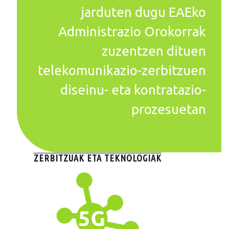
jarduten dugu EAEko
Administrazio Orokorrak
zuzentzen dituen
telekomunikazio-zerbitzuen
diseinu- eta kontratazio-
prozesuetan
ZERBITZUAK ETA TEKNOLOGIAK