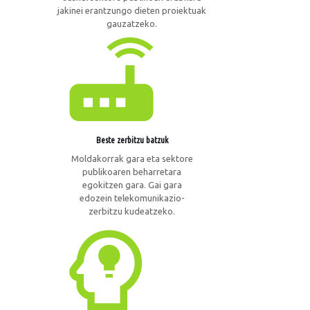
jakinei erantzungo dieten proiektuak
gauzatzeko.
Beste zerbitzu batzuk
Moldakorrak gara eta sektore
publikoaren beharretara
egokitzen gara. Gai gara
edozein telekomunikazio-
zerbitzu kudeatzeko.