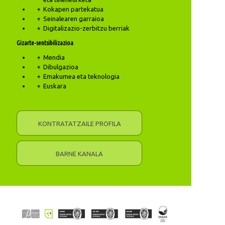
Kokapen partekatua
Seinalearen garraioa
Digitalizazio-zerbitzu berriak
Gizarte-sentsibilizazioa
Mendia
Dibulgazioa
Emakumea eta teknologia
Euskara
KONTRATATZAILE PROFILA
BARNE KANALA