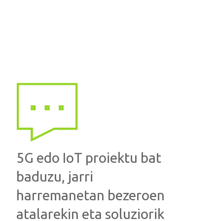
5G edo IoT proiektu bat
baduzu, jarri
harremanetan bezeroen
atalarekin eta soluziorik