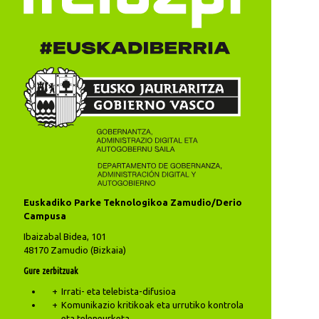
Euskadiko Parke Teknologikoa Zamudio/Derio
Campusa
Ibaizabal Bidea, 101
48170 Zamudio (Bizkaia)
Gure zerbitzuak
Irrati- eta telebista-difusioa
Komunikazio kritikoak eta urrutiko kontrola
eta teleneurketa